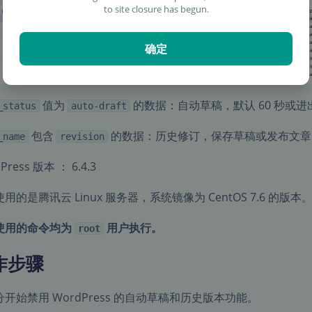
to site closure has begun.
确定
值为
的数据：自动草稿，默认 60 秒或
_status
auto-draft
包含
的数据：历史修订，保存草稿或发布文章
_name
revision
Press 版本 ： 6.4.3
用的是腾讯云 Linux 服务器，系统镜像为 CentOS 7.6 的版本
使用的命令均为
用户执行。
root
作步骤
开始禁用 WordPress 的自动草稿和历史版本功能。