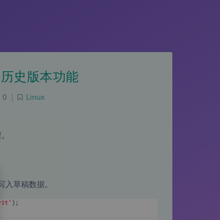
稿和历史版本功能
0
|
Linux
程。
据库写入草稿数据。