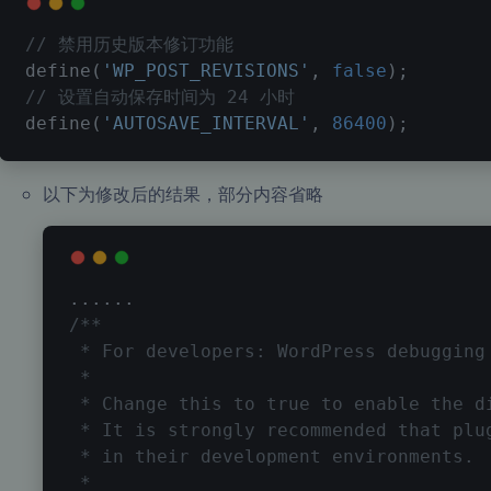
// 禁用历史版本修订功能
define
(
'WP_POST_REVISIONS'
,
false
)
;
// 设置自动保存时间为 24 小时
define
(
'AUTOSAVE_INTERVAL'
,
86400
)
;
以下为修改后的结果，部分内容省略
...
...
/**
 * For developers: WordPress debugging
 *
 * Change this to true to enable the d
 * It is strongly recommended that plu
 * in their development environments.
 *