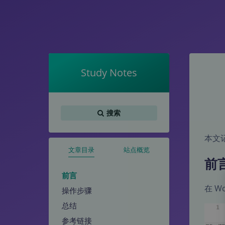
Study Notes
搜索
本文
文章目录
站点概览
前
前言
在 W
操作步骤
总结
参考链接