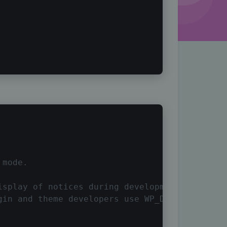
 mode.
isplay of notices during development.
gin and theme developers use WP_DEBUG