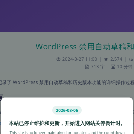
WordPress 禁用自动草
2024-3-27 11:00
|
2,574
|
713 字
|
10 分钟
记录了 WordPress 禁用自动草稿和历史版本功能的详细操作过
言
2026-08-06
ordPress 站点后台编写文章时，WordPress 会频繁的向数
本站已停止维护和更新，开始进入网站关停倒计时。
This site is no longer maintained or updated, and the countdown