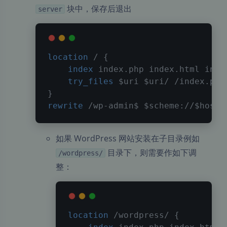
块中，保存后退出
server
location
 /
{
index
 index.php index.html inde
try_files
$uri
$uri
/ /index.php
}
rewrite
 /wp-admin$ 
$scheme
://
$host
$
如果 WordPress 网站安装在子目录例如
目录下，则需要作如下调
/wordpress/
整：
location
 /wordpress/
{