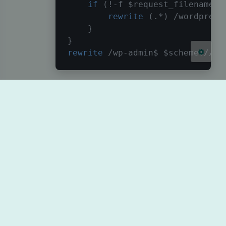
if
 (!-f 
$request_filename
)
{
关闭
日落
暗化
灰度
rewrite
 (.*) /wordpress
}
}
rewrite
 /wp-admin$ 
$scheme
://
$h
使用命令
验证 Nginx 的配置文件是否
nginx -t
有问题
nginx 
-t
以下为命令执行的正常结果