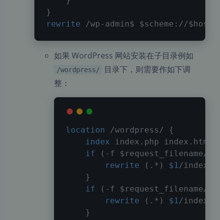
}
}
rewrite
 /wp-admin$ 
$scheme
://
$host
$
如果 WordPress 网站安装在子目录例如
目录下，则需要作如下调
/wordpress/
整：
location
 /wordpress/
{
index
 index.php index.html 
if
 (-f 
$request_filename/in
夜间模式
rewrite
 (.*) 
$1
/index.h
}
Sans Serif
Serif
if
 (-f 
$request_filename/in
rewrite
 (.*) 
$1
/index.p
浅阴影
深阴影
}