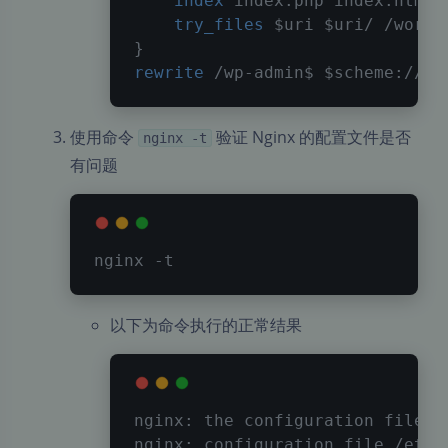
index
 index.php index.html 
try_files
$uri
$uri
/ /wordp
}
rewrite
 /wp-admin$ 
$scheme
://
$h
使用命令
验证 Nginx 的配置文件是否
nginx -t
有问题
nginx 
-t
以下为命令执行的正常结果
nginx: the configuration file /
nginx: configuration file /etc/