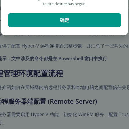
to site closure has begun.
本地 Windows 11 系统直接管理远程虚拟机，我需要连接远程 NA
确定
Hyper-V 远程连接
的重点是设置
WinRM 服务
、
TrustedHos
yper-V 连接失败则建议检查系统
VBSCRIPT
可选功能是否正常
提供了配置 Hyper-V 远程连接的完整步骤，并汇总了一些常见
示：文中涉及的命令都是在 PowerShell 窗口中执行
程管理环境配置流程
分介绍如何在局域网内的远程服务器和本地电脑之间配置信任关系和凭
 远程服务器端配置 (Remote Server)
务器需要启用 Hyper-V 功能、初始化 WinRM 服务、配置 Trust
可。