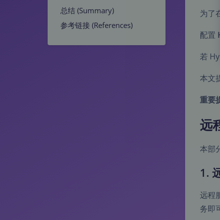
总结 (Summary)
为了在
参考链接 (References)
配置
若 H
本文
重要提
远
本部
1.
远程服
务即